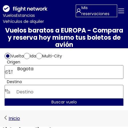
Mis
reservaciones
Vuelos
Estancias
Vehículos de alquiler
Vuelos baratos a EUROPA - Compara
y reserva hoy mismo tus boletos de
avión
Vuelta
Ida
Multi-City
Origen
Bogota
Destino
Buscar vuelo
Inicio