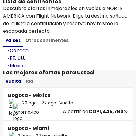
Lista de continentes
Descubre ofertas inmejorables en vuelos a NORTE
AMÉRICA con Flight Network. Elige tu destino soñado
de la lista a continuación y reserva hoy mismo la
escapada perfecta.
Países
Otros continentes
•
Canada
•
EE. UU.
•
Mexico
Las mejores ofertas para usted
Vuelta
Ida
Bogota - México
20 ago - 27 ago
·
Vuelta
A partir de
COP1,445,784
Bogota - Miami
21 ago - 28 ago
·
Vuelta