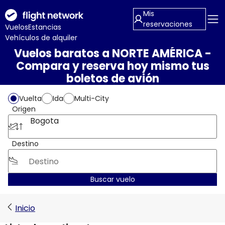
Mis
reservaciones
Vuelos
Estancias
Vehículos de alquiler
Vuelos baratos a NORTE AMÉRICA -
Compara y reserva hoy mismo tus
boletos de avión
Vuelta
Ida
Multi-City
Origen
Bogota
Destino
Buscar vuelo
Inicio