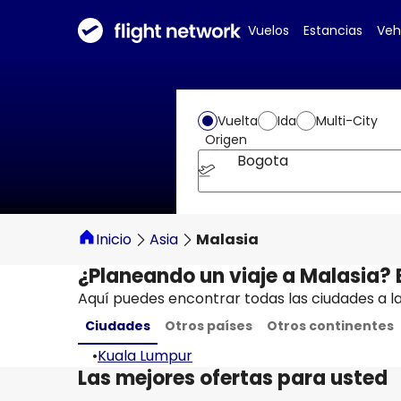
Vuelos
Estancias
Veh
Vuelta
Ida
Multi-City
Origen
Bogota
Inicio
Asia
Malasia
¿Planeando un viaje a Malasia?
Aquí puedes encontrar todas las ciudades a l
Ciudades
Otros países
Otros continentes
•
Kuala Lumpur
Las mejores ofertas para usted