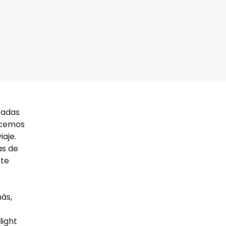
tadas
ecemos
iaje.
as de
 te
más,
light